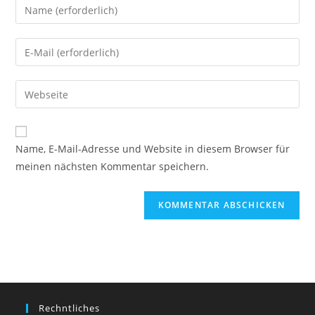
Gib
deinen
Namen
Gib
oder
deine
Benutzernamen
E-
Gib
zum
Mail-
deine
Kommentieren
Adresse
Website-
ein
zum
URL
Name, E-Mail-Adresse und Website in diesem Browser für
Kommentieren
ein
meinen nächsten Kommentar speichern.
ein
(optional)
Rechntliches