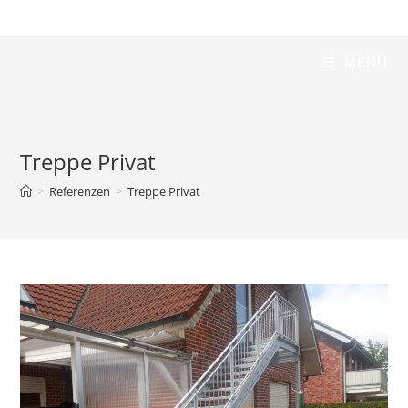
Zum
Inhalt
springen
Leko Metalltechnik
MENÜ
Treppe Privat
>
Referenzen
>
Treppe Privat