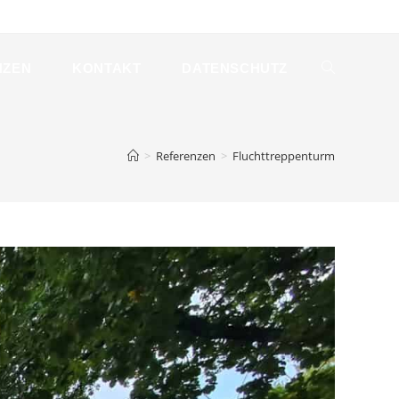
NZEN
KONTAKT
DATENSCHUTZ
WEBSITE-
SUCHE
>
Referenzen
>
Fluchttreppenturm
UMSCHALTE