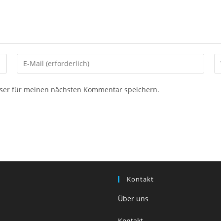
Gib
G
deine
d
E-
We
ser für meinen nächsten Kommentar speichern.
Mail-
U
Adresse
ei
zum
(o
Kommentieren
ein
Kontakt
Über uns
Kontakt