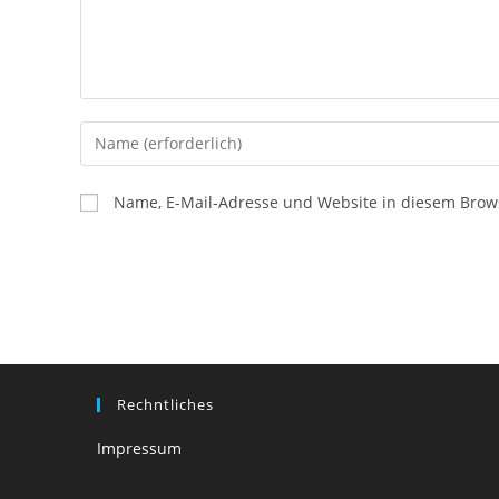
Gib
deinen
Namen
Name, E-Mail-Adresse und Website in diesem Brow
oder
Benutzernamen
zum
Kommentieren
ein
Rechntliches
Impressum