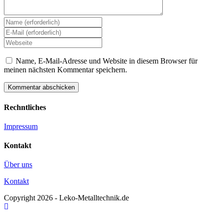
Gib
deinen
Gib
Namen
deine
Gib
oder
E-
deine
Benutzernamen
Mail-
Website-
Name, E-Mail-Adresse und Website in diesem Browser für
zum
Adresse
URL
meinen nächsten Kommentar speichern.
Kommentieren
zum
ein
ein
Kommentieren
(optional)
ein
Rechntliches
Impressum
Kontakt
Über uns
Kontakt
Copyright 2026 - Leko-Metalltechnik.de