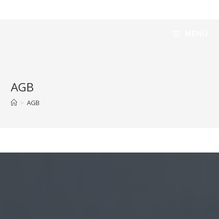
Leko Metalltechnik
MENÜ
AGB
>
AGB